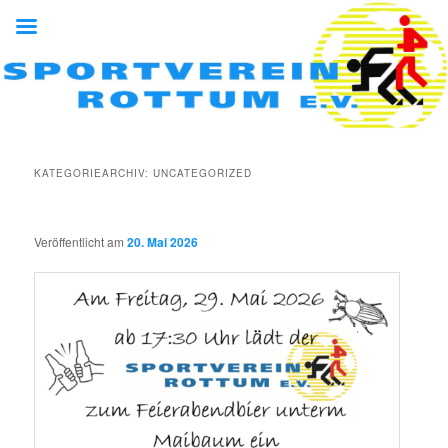
Zum
Zum
Sportverein Rottum e.V.
primären
sekundären
Inhalt
Inhalt
springen
springen
Sportverein Rottum e.V.
KATEGORIEARCHIV:
UNCATEGORIZED
Veröffentlicht am
20. Mai 2026