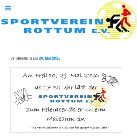
Zum
Zum
Sportverein Rottum e.V.
primären
sekundären
Inhalt
Inhalt
springen
springen
Sportverein Rottum e.V.
Veröffentlicht am
20. Mai 2026